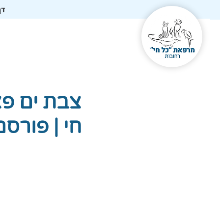
דף
צבת ים פצ
חי | פורסם ב- B106 בתאר