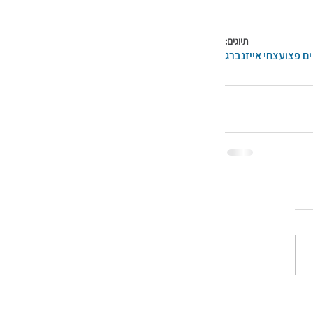
תיוגים:
ים פצוע
צחי אייזנברג