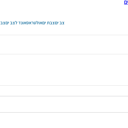
ם
צב ים
צבת ים
אולטראסאונד לצב ים
צב 