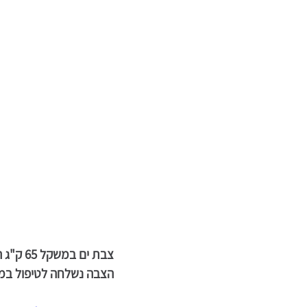
צבת ים במשקל 65 ק"ג הגיעה אל מרכז ההצלה לצבי ים במכמורת, שם אובחן שבר בשריון.
הצבה נשלחה לטיפול במר