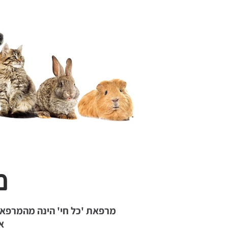
מ
מרפאת 'כל חי' הינה מהמרפאו
א